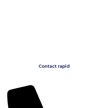
Leave a comment
Poate vă amintiți când v-ați văzut viitorul
partenerul pentru prima dată. Sau poate vă
amintiți momentul în care v-ați dat seama că
aceasta era persoana cu care erați destinat să vă
căsătoriți. Aceste amintiri sunt amintiri speciale
ale entuziasmului unei noi relații… ale euforiei
care apare atunci când te-ai îndrăgostit. Sunt
momente de care ai…
Contact rapid