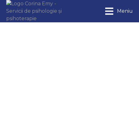
Meniu
Stresat în relație?
Articole
By
Corina Emy Ștefănescu
25 august 2024